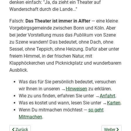
denken einfach: "Ja, da zieht ein Theater auf
Wanderschaft durch die Lande..."
Falsch:
Das Theater ist immer in Alfter
— eine kleine
Vorgebirgsgemeinde zwischen Bonn und Köln. Aber
bei jeder Vorstellung muss das
Publikum
von Szene
zu Szene wandern! Das bedeutet, ohne Dach, ohne
Sessel, ohne Teppich, ohne Heizung. Dafür aber unter
freiem Himmel, in der frischen Natur, mit
Klapphöckerchen und Picknickplatz und wunderbarem
Ausblick.
Was das für Sie persönlich bedeutet, versuchen
wir Ihnen in unseren →
Hinweisen
zu erklären.
Wie zu uns finden, erfahren Sie unter →
Anfahrt
.
Was es kostet und wann, lesen Sie unter →
Karten
.
Wenn Du mitmachen möchtest —
so geht
Mitmachen
.
Vorheriger Beitrag: FreilichtWanderTheater-Details
Nächster Beitr
Zurück
Weiter